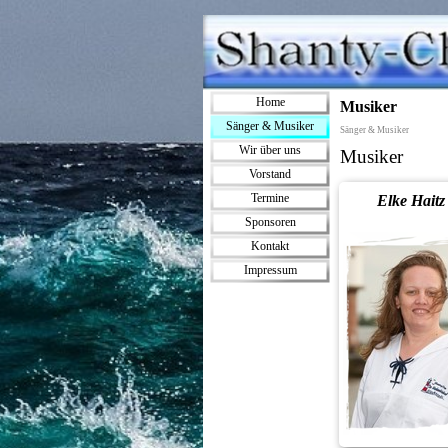
Direkt zum Seiteninhalt
Menü überspringen
Home
Musiker
Sänger & Musiker
▼
Sänger & Musiker
Wir über uns
Musiker
Vorstand
Termine
Elke Haitz
Sponsoren
Kontakt
Impressum