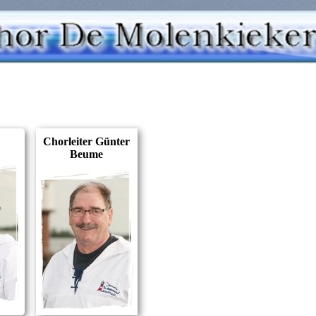
Chorleiter Günter
Beume